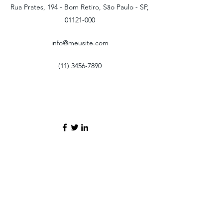
Rua Prates, 194 - Bom Retiro, São Paulo - SP,
01121-000
info@meusite.com
(11) 3456-7890
Termos e Condições
Política de Cookies
Política de Privacidade
©2035 por ECEA. Orgulhosamente criado com
Wix.com
Rua Padre Américo, nº 2-A, 1º Piso, Escritório 6, 1600-548